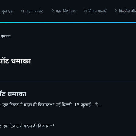
 मुख पृष्ठ
📁 ताज़ा अपडेट
📁 गहन विश्लेषण
📁 विजय गाथाएँ
📁 फिटनेस और
ट धमाका
कपॉट धमाका
पॉट धमाका
: एक टिकट ने बदल दी किस्मत** नई दिल्ली, 15 जुलाई – दे…
: एक टिकट ने बदल दी किस्मत**